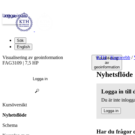
Logga in
kth.se
Sök
English
Visualisering av geoinformation
KTH
/
Kurswebb
/
Visualisering
FAG3109 | 7,5 HP
av
geoinformation
Nyhetsflöde
Logga in
Logga in till
Du är inte inlogga
Kursöversikt
Logga in
Nyhetsflöde
Schema
Har du frågor 