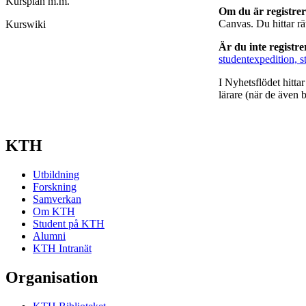
Kursplan m.m.
Om du är registre
Canvas. Du hittar r
Kurswiki
Är du inte registr
studentexpedition, s
I Nyhetsflödet hitta
lärare (när de även b
KTH
Utbildning
Forskning
Samverkan
Om KTH
Student på KTH
Alumni
KTH Intranät
Organisation