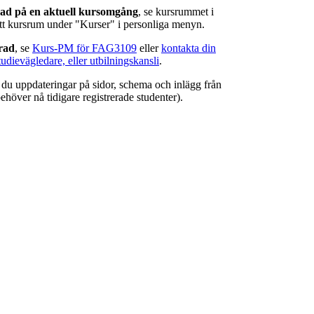
rad på en aktuell kursomgång
, se kursrummet i
ätt kursrum under "Kurser" i personliga menyn.
erad
, se
Kurs-PM för FAG3109
eller
kontakta din
tudievägledare, eller utbilningskansli
.
r du uppdateringar på sidor, schema och inlägg från
ehöver nå tidigare registrerade studenter).