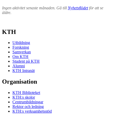
Ingen aktivitet senaste månaden. Gå till
Nyhetsflödet
för att se
äldre.
KTH
Utbildning
Forskning
Samverkan
Om KTH
Student på KTH
Alumni
KTH Intranät
Organisation
KTH Biblioteket
KTH:s skolor
Centrumbildningar
Rektor och ledning
KTH:s verksamhetsstöd