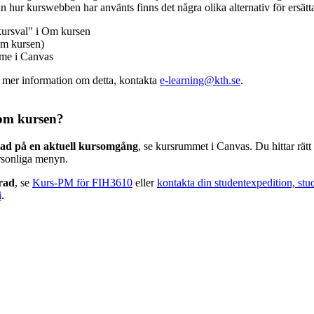
n hur kurswebben har använts finns det några olika alternativ för ersätt
kursval" i Om kursen
m kursen)
mme i Canvas
v mer information om detta, kontakta
e-learning@kth.se
.
om kursen?
rad på en aktuell kursomgång
, se kursrummet i Canvas. Du hittar rät
rsonliga menyn.
erad
, se
Kurs-PM för FIH3610
eller
kontakta din studentexpedition, stu
i
.