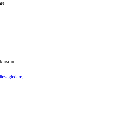
are:
t kursrum
dievägledare,