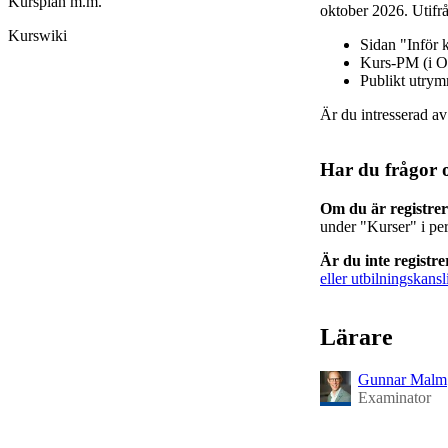
Kursplan m.m.
oktober 2026. Utifrå
Kurswiki
Sidan "Inför 
Kurs-PM (i O
Publikt utry
Är du intresserad a
Har du frågor 
Om du är registre
under "Kurser" i pe
Är du inte registr
eller utbilningskansl
Lärare
Gunnar Malm
Examinator