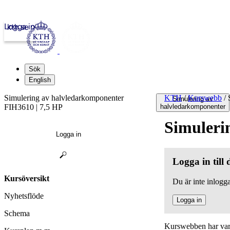
Logga in
kth.se
Sök
English
Simulering av halvledarkomponenter
KTH
/
Kurswebb
/
S
Simulering av
FIH3610 | 7,5 HP
halvledarkomponenter
Simuleri
Logga in
Logga in till
Kursöversikt
Du är inte inlogga
Nyhetsflöde
Logga in
Schema
Kurswebben har varit