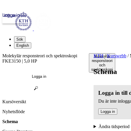
Logga in
kth.se
Sök
English
Molekylär responsteori och spektroskopi
KTH
/
Kurswebb
/
M
Molekylär
FKE3150 | 5,0 HP
responsteori
och
spektroskopi
Schema
Logga in
Logga in till
Du är inte inlogga
Kursöversikt
Nyhetsflöde
Logga in
Schema
Ändra tidsperiod 