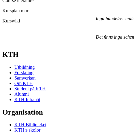
Course literature
Kursplan m.m.
Inga händelser mat
Kurswiki
Det finns inga sche
KTH
Utbildning
Forskning
Samverkan
Om KTH
Student på KTH
Alumni
KTH Intranät
Organisation
KTH Biblioteket
KTH:s skolor