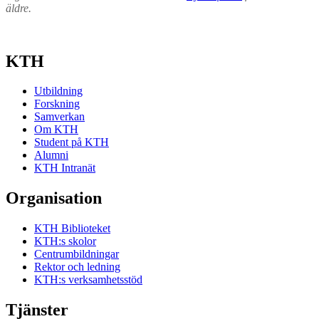
äldre.
KTH
Utbildning
Forskning
Samverkan
Om KTH
Student på KTH
Alumni
KTH Intranät
Organisation
KTH Biblioteket
KTH:s skolor
Centrumbildningar
Rektor och ledning
KTH:s verksamhetsstöd
Tjänster