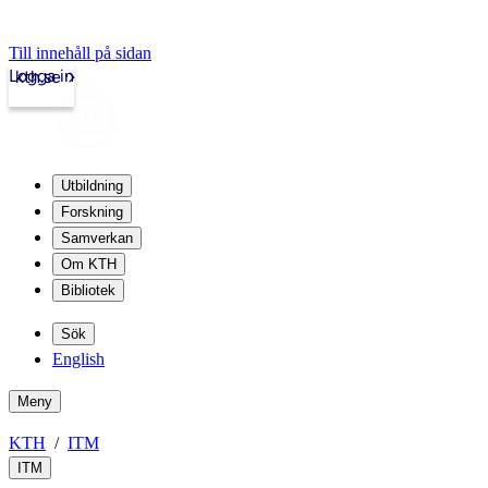
Till innehåll på sidan
Logga in
kth.se
Utbildning
Forskning
Samverkan
Om KTH
Bibliotek
Sök
English
Meny
KTH
ITM
ITM