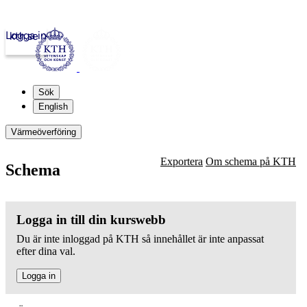
Logga in
kth.se
Sök
English
Värmeöverföring
Exportera
Om schema på KTH
Schema
Logga in till din kurswebb
Du är inte inloggad på KTH så innehållet är inte anpassat
efter dina val.
Logga in