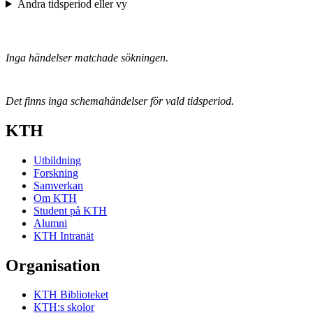
Ändra tidsperiod eller vy
Inga händelser matchade sökningen.
Det finns inga schemahändelser för vald tidsperiod.
KTH
Utbildning
Forskning
Samverkan
Om KTH
Student på KTH
Alumni
KTH Intranät
Organisation
KTH Biblioteket
KTH:s skolor