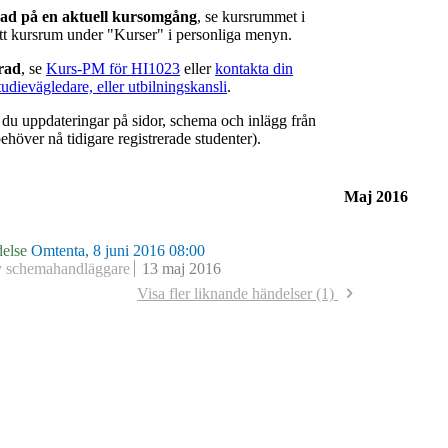
rad på en aktuell kursomgång
, se kursrummet i
ätt kursrum under "Kurser" i personliga menyn.
erad
, se
Kurs-PM för HI1023
eller
kontakta din
tudievägledare, eller utbilningskansli
.
r du uppdateringar på sidor, schema och inlägg från
ehöver nå tidigare registrerade studenter).
Maj 2016
else
Omtenta, 8 juni 2016 08:00
v schemahandläggare
13 maj 2016
Visa fler liknande händelser (1)
else
Omtenta, 8 juni 2015 08:00
v schemahandläggare
9 april 2015