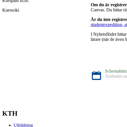
Kursplan m.m.
Om du är registre
Canvas. Du hittar r
Kurswiki
Är du inte registr
studentexpedition, s
I Nyhetsflödet hitta
lärare (när de även b
Schemahänd
Ändrades a
Schemahänd
Ändrades a
KTH
Utbildning