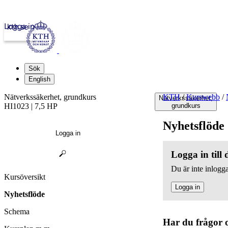
Logga in
kth.se
Sök
English
Nätverkssäkerhet, grundkurs
KTH
/
Kurswebb
/
Nätverkssäkerhet,
HI1023 | 7,5 HP
grundkurs
Nyhetsflöde
Logga in
Logga in till
Du är inte inlogga
Kursöversikt
Logga in
Nyhetsflöde
Schema
Har du frågor 