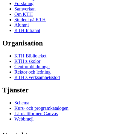
Forskning
Samverkan
Om KTH
Student på KTH
Alumni
KTH Intranät
Organisation
KTH Biblioteket
KTH:s skolor
Centrumbildningar
Rektor och ledning
KTH:s verksamhetsstöd
Tjänster
Schema
Kurs- och programkatalogen
Lärplattformen Canvas
Webbmejl