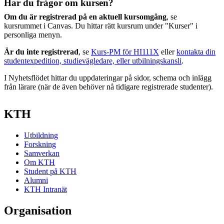
Har du frågor om kursen?
Om du är registrerad på en aktuell kursomgång
, se
kursrummet i Canvas. Du hittar rätt kursrum under "Kurser" i
personliga menyn.
Är du inte registrerad
, se
Kurs-PM för HI111X
eller
kontakta din
studentexpedition, studievägledare, eller utbilningskansli
.
I Nyhetsflödet hittar du uppdateringar på sidor, schema och inlägg
från lärare (när de även behöver nå tidigare registrerade studenter).
KTH
Utbildning
Forskning
Samverkan
Om KTH
Student på KTH
Alumni
KTH Intranät
Organisation