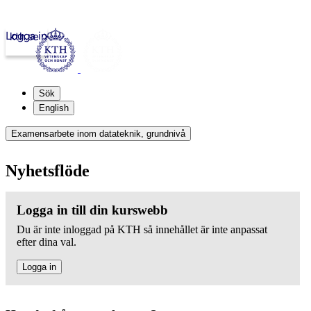
Logga in
kth.se
Sök
English
Examensarbete inom datateknik, grundnivå
Nyhetsflöde
Logga in till din kurswebb
Du är inte inloggad på KTH så innehållet är inte anpassat
efter dina val.
Logga in