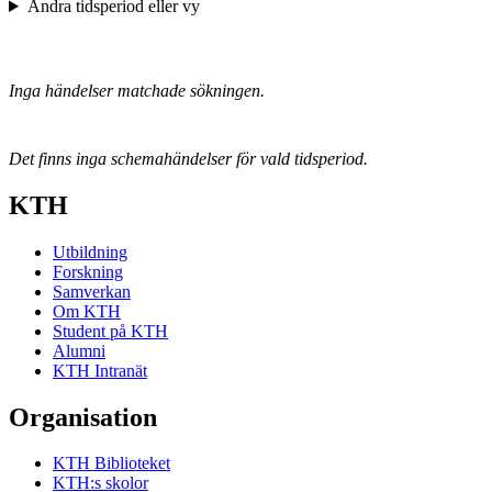
Ändra tidsperiod eller vy
Inga händelser matchade sökningen.
Det finns inga schemahändelser för vald tidsperiod.
KTH
Utbildning
Forskning
Samverkan
Om KTH
Student på KTH
Alumni
KTH Intranät
Organisation
KTH Biblioteket
KTH:s skolor