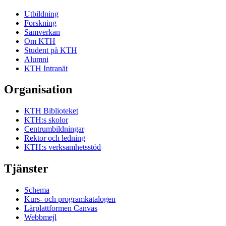
Ändrades av schemahandläggare
11 december 2012
Schemahändelse
Tentamen, 7 juni 2012 14:00
Utbildning
Ändrades av schemahandläggare
31 mars 2012
Forskning
Schemahändelse
Tentamen, 31 maj 2011 14:00
Samverkan
Skapades av schemahandläggare
9 oktober 2011
Om KTH
Student på KTH
Alumni
KTH Intranät
Organisation
KTH Biblioteket
KTH:s skolor
Centrumbildningar
Rektor och ledning
KTH:s verksamhetsstöd
Tjänster
Schema
Kurs- och programkatalogen
Lärplattformen Canvas
Webbmejl