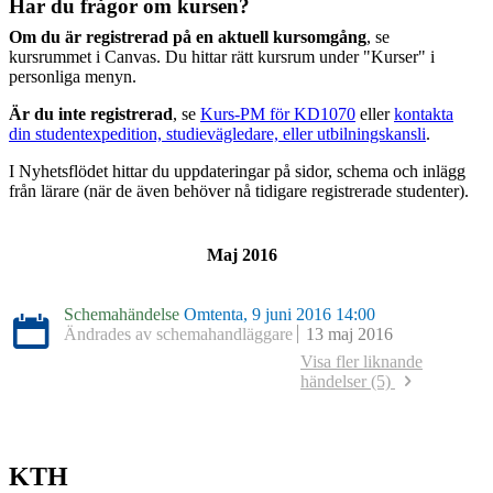
Har du frågor om kursen?
Om du är registrerad på en aktuell kursomgång
, se
kursrummet i Canvas. Du hittar rätt kursrum under "Kurser" i
personliga menyn.
Är du inte registrerad
, se
Kurs-PM för KD1070
eller
kontakta
din studentexpedition, studievägledare, eller utbilningskansli
.
I Nyhetsflödet hittar du uppdateringar på sidor, schema och inlägg
från lärare (när de även behöver nå tidigare registrerade studenter).
Maj 2016
Schemahändelse
Omtenta, 9 juni 2016 14:00
Ändrades av schemahandläggare
13 maj 2016
Visa fler liknande
händelser (5)
Schemahändelse
Omtenta, 10 juni 2015 08:00
Ändrades av schemahandläggare
30 januari 2015
Schemahändelse
Omtenta, 10 mars 2014 14:00
Ändrades av schemahandläggare
26 februari 2014
KTH
Schemahändelse
Tentamen, 29 maj 2013 14:00