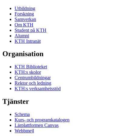
Skapades av schemahandläggare
9 oktober 2011
Utbildning
Forskning
Samverkan
Om KTH
Student på KTH
Alumni
KTH Intranät
Organisation
KTH Biblioteket
KTH:s skolor
Centrumbildningar
Rektor och ledning
KTH:s verksamhetsstöd
Tjänster
Schema
Kurs- och programkatalogen
Lärplattformen Canvas
Webbmejl