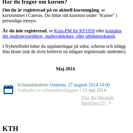
Har du frågor om kursen?
Om du är registrerad på en aktuell kursomgång
, se
kursrummet i Canvas. Du hittar rätt kursrum under "Kurser" i
personliga menyn.
Är du inte registrerad
, se
Kurs-PM för KF1050
eller
kontakta
din studentexpedition, studievägledare, eller utbilningskansli
.
I Nyhetsflödet hittar du uppdateringar på sidor, schema och inlägg
från lärare (när de även behöver nå tidigare registrerade studenter).
Maj 2014
Schemahändelse
Omtenta, 27 augusti 2014 14:00
Ändrades av schemahandläggare
15 maj 2014
Visa fler liknande
händelser (3)
Schemahändelse
Tentamen, 28 augusti 2013 14:00
Ändrades av schemahandläggare
26 april 2013
Schemahändelse
Tentamen, 22 augusti 2012 14:00
Ändrades av schemahandläggare
3 maj 2012
KTH
Schemahändelse
Tentamen, 24 augusti 2011 14:00