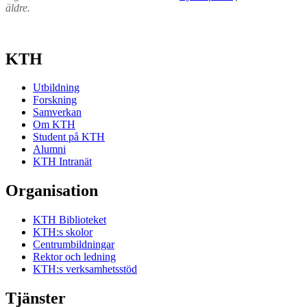
äldre.
KTH
Utbildning
Forskning
Samverkan
Om KTH
Student på KTH
Alumni
KTH Intranät
Organisation
KTH Biblioteket
KTH:s skolor
Centrumbildningar
Rektor och ledning
KTH:s verksamhetsstöd
Tjänster