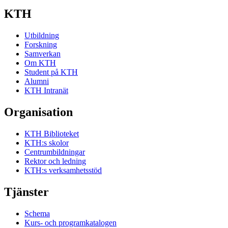
KTH
Utbildning
Forskning
Samverkan
Om KTH
Student på KTH
Alumni
KTH Intranät
Organisation
KTH Biblioteket
KTH:s skolor
Centrumbildningar
Rektor och ledning
KTH:s verksamhetsstöd
Tjänster
Schema
Kurs- och programkatalogen