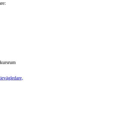
are:
t kursrum
dievägledare,