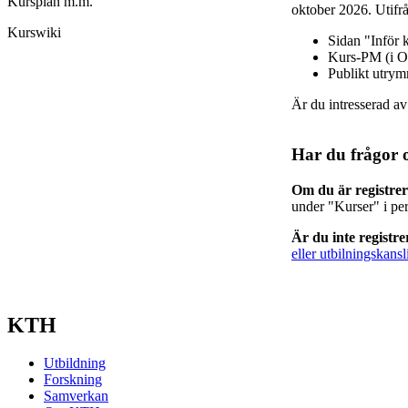
Kursplan m.m.
oktober 2026. Utifrå
Kurswiki
Sidan "Inför 
Kurs-PM (i O
Publikt utry
Är du intresserad a
Har du frågor 
Om du är registre
under "Kurser" i pe
Är du inte registr
eller utbilningskansl
KTH
Utbildning
Forskning
Samverkan