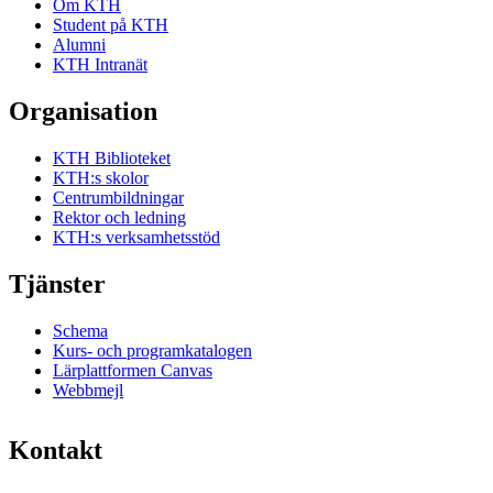
Om KTH
Student på KTH
Alumni
KTH Intranät
Organisation
KTH Biblioteket
KTH:s skolor
Centrumbildningar
Rektor och ledning
KTH:s verksamhetsstöd
Tjänster
Schema
Kurs- och programkatalogen
Lärplattformen Canvas
Webbmejl
Kontakt