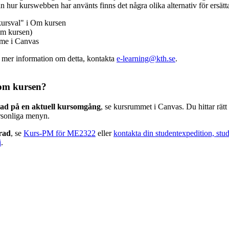
n hur kurswebben har använts finns det några olika alternativ för ersätt
kursval" i Om kursen
m kursen)
mme i Canvas
v mer information om detta, kontakta
e-learning@kth.se
.
om kursen?
rad på en aktuell kursomgång
, se kursrummet i Canvas. Du hittar rät
rsonliga menyn.
erad
, se
Kurs-PM för ME2322
eller
kontakta din studentexpedition, stu
i
.