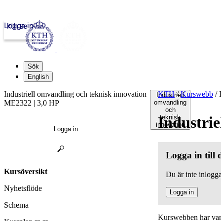
Logga in
kth.se
Sök
English
Industriell omvandling och teknisk innovation
KTH
/
Kurswebb
/
I
Industriell
ME2322 | 3,0 HP
omvandling
och
Industrie
teknisk
innovation
Logga in
Logga in till
Kursöversikt
Du är inte inlogga
Nyhetsflöde
Logga in
Schema
Kurswebben har varit