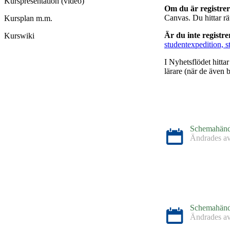
Kurspresentation (video)
Om du är registre
Canvas. Du hittar r
Kursplan m.m.
Är du inte registr
Kurswiki
studentexpedition, s
I Nyhetsflödet hitta
lärare (när de även b
Schemahänd
Ändrades a
Schemahänd
Ändrades a
Schemahänd
Ändrades a
Schemahänd
Ändrades a
Schemahänd
Ändrades a