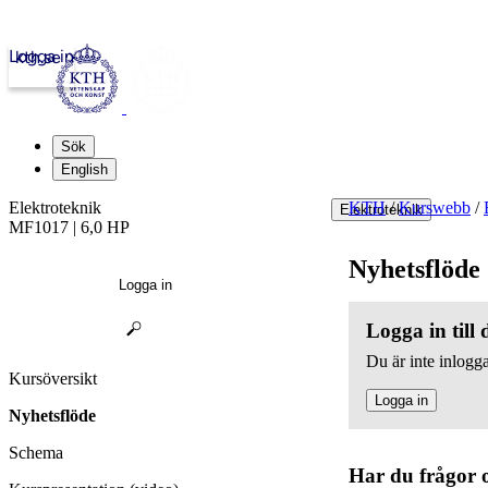
Logga in
kth.se
Sök
English
Elektroteknik
KTH
/
Kurswebb
/
Elektroteknik
MF1017 | 6,0 HP
Nyhetsflöde
Logga in
Logga in till
Du är inte inlogga
Kursöversikt
Logga in
Nyhetsflöde
Schema
Har du frågor 