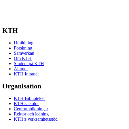
Schemahänd
Skapades a
KTH
Utbildning
Forskning
Samverkan
Om KTH
Student på KTH
Alumni
KTH Intranät
Organisation
KTH Biblioteket
KTH:s skolor
Centrumbildningar
Rektor och ledning
KTH:s verksamhetsstöd