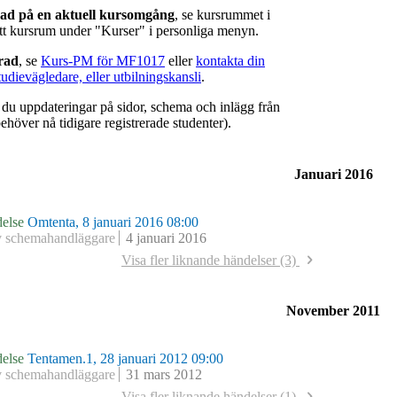
rad på en aktuell kursomgång
, se kursrummet i
ätt kursrum under "Kurser" i personliga menyn.
erad
, se
Kurs-PM för MF1017
eller
kontakta din
tudievägledare, eller utbilningskansli
.
r du uppdateringar på sidor, schema och inlägg från
ehöver nå tidigare registrerade studenter).
Januari 2016
else
Omtenta, 8 januari 2016 08:00
v schemahandläggare
4 januari 2016
Visa fler liknande händelser (3)
else
Omtenta, 7 januari 2015 14:00
v schemahandläggare
15 december 2014
else
Tentamen.1, 7 januari 2014 14:00
November 2011
v schemahandläggare
14 december 2013
else
Tentamen.1, 7 januari 2013 14:00
v schemahandläggare
28 september 2012
else
Tentamen.1, 28 januari 2012 09:00
v schemahandläggare
31 mars 2012
Visa fler liknande händelser (1)