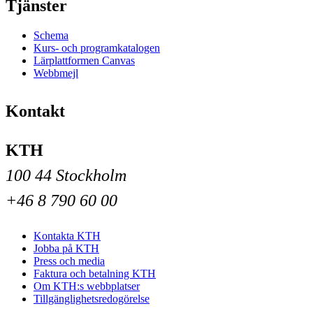
Tjänster
Schema
Kurs- och programkatalogen
Lärplattformen Canvas
Webbmejl
Kontakt
KTH
100 44 Stockholm
+46 8 790 60 00
Kontakta KTH
Jobba på KTH
Press och media
Faktura och betalning KTH
Om KTH:s webbplatser
Tillgänglighetsredogörelse