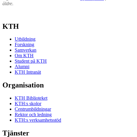
äldre.
KTH
Utbildning
Forskning
Samverkan
Om KTH
Student på KTH
Alumni
KTH Intranät
Organisation
KTH Biblioteket
KTH:s skolor
Centrumbildningar
Rektor och ledning
KTH:s verksamhetsstöd
Tjänster