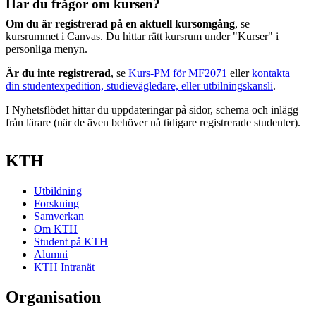
Har du frågor om kursen?
Om du är registrerad på en aktuell kursomgång
, se
kursrummet i Canvas. Du hittar rätt kursrum under "Kurser" i
personliga menyn.
Är du inte registrerad
, se
Kurs-PM för MF2071
eller
kontakta
din studentexpedition, studievägledare, eller utbilningskansli
.
I Nyhetsflödet hittar du uppdateringar på sidor, schema och inlägg
från lärare (när de även behöver nå tidigare registrerade studenter).
KTH
Utbildning
Forskning
Samverkan
Om KTH
Student på KTH
Alumni
KTH Intranät
Organisation