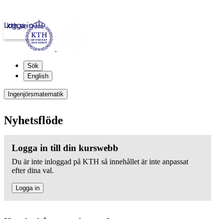
Logga in
kth.se
Sök
English
Ingenjörsmatematik
Nyhetsflöde
Logga in till din kurswebb
Du är inte inloggad på KTH så innehållet är inte anpassat
efter dina val.
Logga in