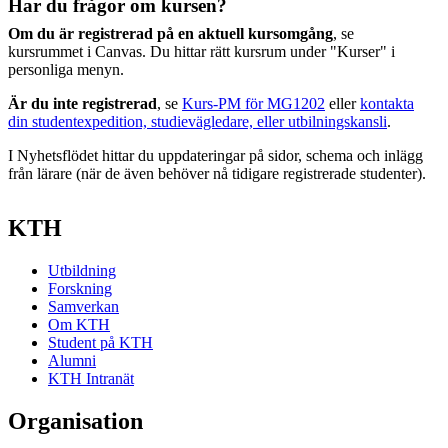
Har du frågor om kursen?
Om du är registrerad på en aktuell kursomgång
, se
kursrummet i Canvas. Du hittar rätt kursrum under "Kurser" i
personliga menyn.
Är du inte registrerad
, se
Kurs-PM för MG1202
eller
kontakta
din studentexpedition, studievägledare, eller utbilningskansli
.
I Nyhetsflödet hittar du uppdateringar på sidor, schema och inlägg
från lärare (när de även behöver nå tidigare registrerade studenter).
KTH
Utbildning
Forskning
Samverkan
Om KTH
Student på KTH
Alumni
KTH Intranät
Organisation