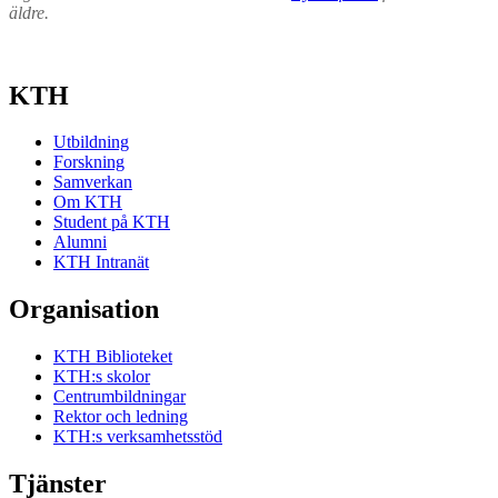
äldre.
KTH
Utbildning
Forskning
Samverkan
Om KTH
Student på KTH
Alumni
KTH Intranät
Organisation
KTH Biblioteket
KTH:s skolor
Centrumbildningar
Rektor och ledning
KTH:s verksamhetsstöd
Tjänster