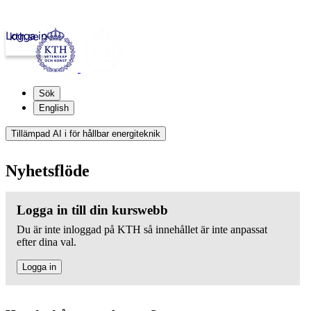
Logga in
kth.se
Sök
English
Tillämpad AI i för hållbar energiteknik
Nyhetsflöde
Logga in till din kurswebb
Du är inte inloggad på KTH så innehållet är inte anpassat
efter dina val.
Logga in