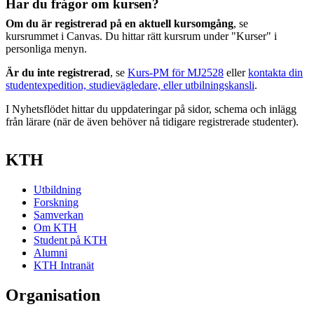
Har du frågor om kursen?
Om du är registrerad på en aktuell kursomgång
, se
kursrummet i Canvas. Du hittar rätt kursrum under "Kurser" i
personliga menyn.
Är du inte registrerad
, se
Kurs-PM för MJ2528
eller
kontakta din
studentexpedition, studievägledare, eller utbilningskansli
.
I Nyhetsflödet hittar du uppdateringar på sidor, schema och inlägg
från lärare (när de även behöver nå tidigare registrerade studenter).
KTH
Utbildning
Forskning
Samverkan
Om KTH
Student på KTH
Alumni
KTH Intranät
Organisation