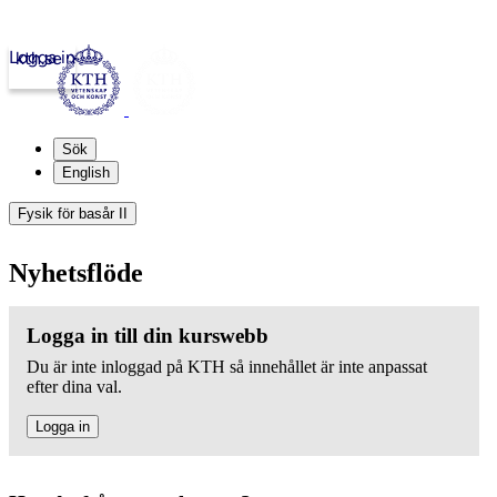
Logga in
kth.se
Sök
English
Fysik för basår II
Nyhetsflöde
Logga in till din kurswebb
Du är inte inloggad på KTH så innehållet är inte anpassat
efter dina val.
Logga in