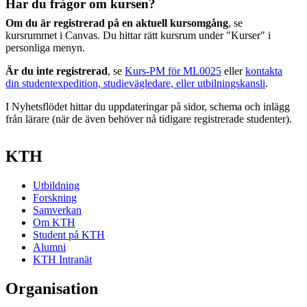
Har du frågor om kursen?
Om du är registrerad på en aktuell kursomgång
, se
kursrummet i Canvas. Du hittar rätt kursrum under "Kurser" i
personliga menyn.
Är du inte registrerad
, se
Kurs-PM för ML0025
eller
kontakta
din studentexpedition, studievägledare, eller utbilningskansli
.
I Nyhetsflödet hittar du uppdateringar på sidor, schema och inlägg
från lärare (när de även behöver nå tidigare registrerade studenter).
KTH
Utbildning
Forskning
Samverkan
Om KTH
Student på KTH
Alumni
KTH Intranät
Organisation