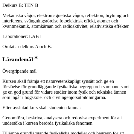
Delkurs B: TEN B
Mekaniska vågor, elektromagnetiska vågor, reflektion, brytning och
interferens, svängningsrörelse fotoelektrisk effekt, atomer och
kvantmekanik, atomkärnan och radioaktivitet, relativistiska effekter.
Laborationer: LAB1
Omfattar delkurs A och B.
Lärandemål
Övergripande mål
Kursen skall främja ett naturvetenskapligt synsätt och ge en
förståelse för grundläggande fysikaliska begrepp och samband samt
ge en god grund för vidare studier inom fysik och tekniska ämnen
som ingår i högskole- och civilingenjörsutbildningarna.
Efter avslutad kurs skall studenten kunna:
Genomföra, beskriva, analysera och redovisa experiment för att
undersöka i kursen berörda fysikaliska fenomen.
Tillämpa grundläggande fysikaliska modeller och begrepp för att