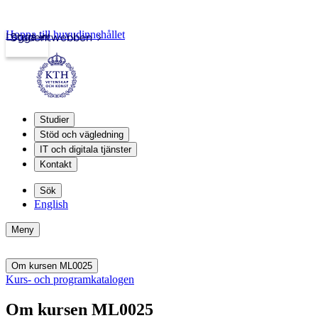
Hoppa till huvudinnehållet
Logga in
Studentwebben
Studier
Stöd och vägledning
IT och digitala tjänster
Kontakt
Sök
English
Meny
Om kursen ML0025
Kurs- och programkatalogen
Om kursen ML0025