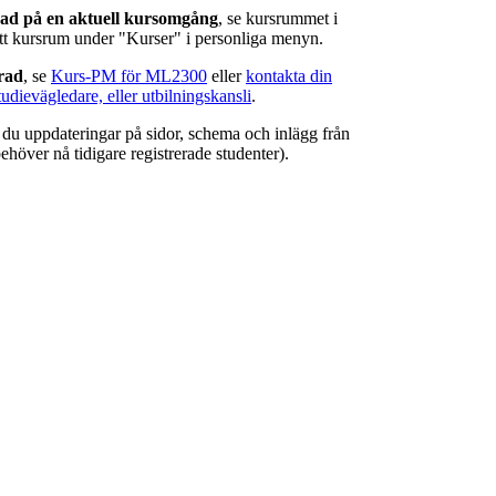
rad på en aktuell kursomgång
, se kursrummet i
ätt kursrum under "Kurser" i personliga menyn.
erad
, se
Kurs-PM för ML2300
eller
kontakta din
tudievägledare, eller utbilningskansli
.
r du uppdateringar på sidor, schema och inlägg från
ehöver nå tidigare registrerade studenter).