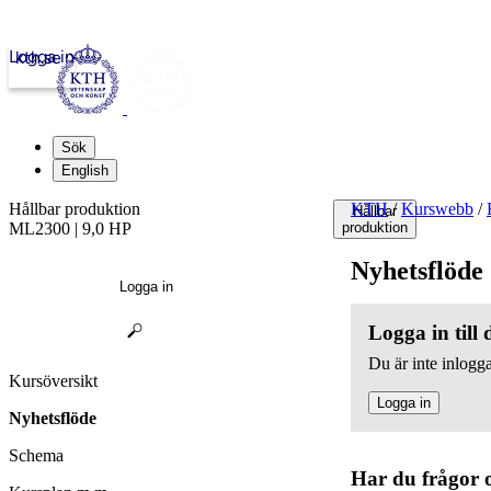
Logga in
kth.se
Sök
English
Hållbar produktion
KTH
/
Kurswebb
/
Hållbar
ML2300 | 9,0 HP
produktion
Nyhetsflöde
Logga in
Logga in till
Du är inte inlogga
Kursöversikt
Logga in
Nyhetsflöde
Schema
Har du frågor 