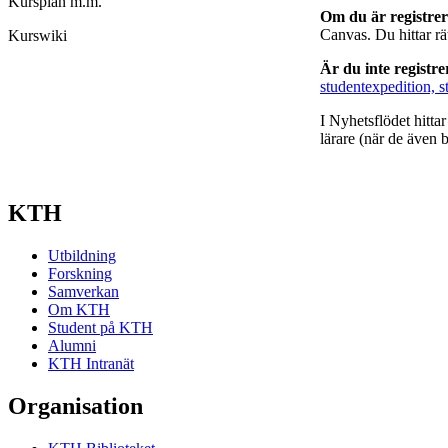
Kursplan m.m.
Om du är registre
Canvas. Du hittar r
Kurswiki
Är du inte registr
studentexpedition, s
I Nyhetsflödet hitta
lärare (när de även b
KTH
Utbildning
Forskning
Samverkan
Om KTH
Student på KTH
Alumni
KTH Intranät
Organisation