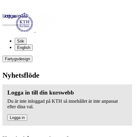
Logga in
kth.se
Sök
English
Fartygsdesign
Nyhetsflöde
Logga in till din kurswebb
Du är inte inloggad på KTH så innehållet är inte anpassat
efter dina val.
Logga in