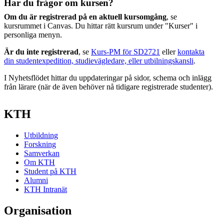
Har du frågor om kursen?
Om du är registrerad på en aktuell kursomgång
, se
kursrummet i Canvas. Du hittar rätt kursrum under "Kurser" i
personliga menyn.
Är du inte registrerad
, se
Kurs-PM för SD2721
eller
kontakta
din studentexpedition, studievägledare, eller utbilningskansli
.
I Nyhetsflödet hittar du uppdateringar på sidor, schema och inlägg
från lärare (när de även behöver nå tidigare registrerade studenter).
KTH
Utbildning
Forskning
Samverkan
Om KTH
Student på KTH
Alumni
KTH Intranät
Organisation