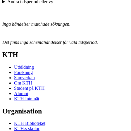
Ändra tidsperiod eller vy
Inga händelser matchade sökningen.
Det finns inga schemahändelser för vald tidsperiod.
KTH
Utbildning
Forskning
Samverkan
Om KTH
Student på KTH
Alumni
KTH Intranät
Organisation
KTH Biblioteket
KTH:s skolor