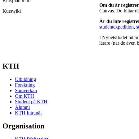
Kursplan m.m.
Om du är registre
Canvas. Du hittar r
Kurswiki
Är du inte registr
studentexpedition, s
I Nyhetsflödet hitta
lärare (när de även b
KTH
Utbildning
Forskning
Samverkan
Om KTH
Student på KTH
Alumni
KTH Intranät
Organisation