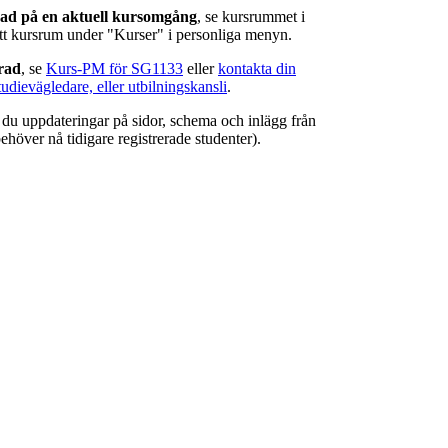
rad på en aktuell kursomgång
, se kursrummet i
ätt kursrum under "Kurser" i personliga menyn.
erad
, se
Kurs-PM för SG1133
eller
kontakta din
tudievägledare, eller utbilningskansli
.
r du uppdateringar på sidor, schema och inlägg från
ehöver nå tidigare registrerade studenter).