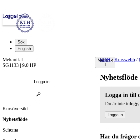
Logga in
kth.se
Sök
English
Mekanik I
KTH
/
Kurswebb
/
Mekanik
SG1133 | 9,0 HP
I
Nyhetsflöde
Logga in
Logga in till
Du är inte inlogga
Kursöversikt
Logga in
Nyhetsflöde
Schema
Har du frågor 