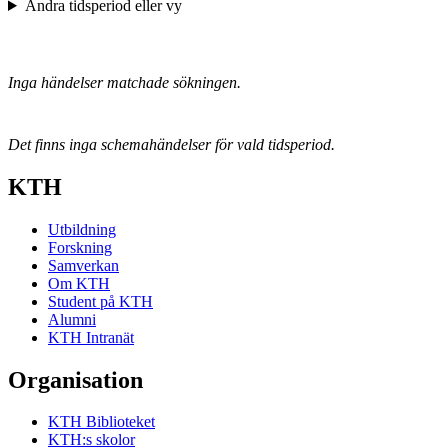
Ändra tidsperiod eller vy
Inga händelser matchade sökningen.
Det finns inga schemahändelser för vald tidsperiod.
KTH
Utbildning
Forskning
Samverkan
Om KTH
Student på KTH
Alumni
KTH Intranät
Organisation
KTH Biblioteket
KTH:s skolor