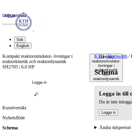
Logga in
kth.se
Sök
English
Kompakt reaktorsimulator- övningar i
KTH
/
Kurswebb
/
K
Kompakt
reaktorkinetik och reaktordynamik
reaktorsimulator-
övningar i
SH2705 | 6,0 HP
reaktorkinetik
Schema
och
reaktordynamik
Logga in
Logga in till
Du är inte inlogga
Kursöversikt
Logga in
Nyhetsflöde
Ändra tidsperiod 
Schema