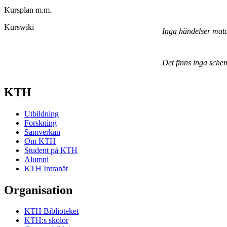
Kursplan m.m.
Kurswiki
Inga händelser mat
Det finns inga sche
KTH
Utbildning
Forskning
Samverkan
Om KTH
Student på KTH
Alumni
KTH Intranät
Organisation
KTH Biblioteket
KTH:s skolor