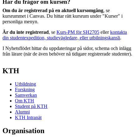
Har du frågor om kursen?
Om du är registrerad på en aktuell kursomgång
, se
kursrummet i Canvas. Du hittar rätt kursrum under "Kurser" i
personliga menyn.
Är du inte registrerad
, se
Kurs-PM för SH2705
eller
kontakta
din studentexpedition, studievägledare, eller utbilningskansli
.
I Nyhetsflödet hittar du uppdateringar på sidor, schema och inlägg
från lärare (när de även behöver nå tidigare registrerade studenter).
KTH
Utbildning
Forskning
Samverkan
Om KTH
Student på KTH
Alumni
KTH Intranät
Organisation