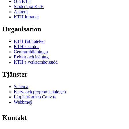
Om KTH
Student på KTH
Alumni
KTH Intranät
Organisation
KTH Biblioteket
KTH:s skolor
Centrumbildningar
Rektor och ledning
KTH:s verksamhetsstöd
Tjänster
Schema
Kurs- och programkatalogen
Lärplattformen Canvas
Webbmejl
Kontakt