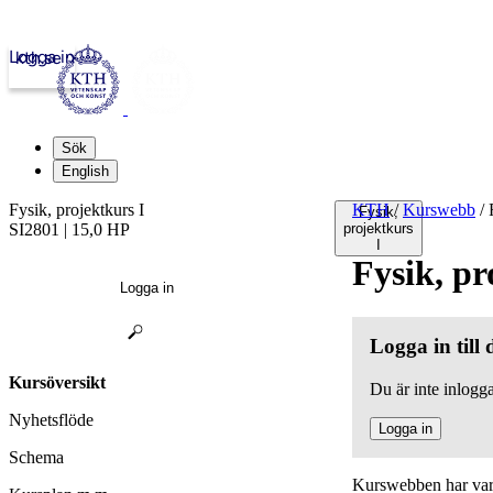
Logga in
kth.se
Sök
English
Fysik, projektkurs I
KTH
/
Kurswebb
/
F
Fysik,
SI2801 | 15,0 HP
projektkurs
I
Fysik, pr
Logga in
Logga in till
Kursöversikt
Du är inte inlogga
Nyhetsflöde
Logga in
Schema
Kurswebben har varit