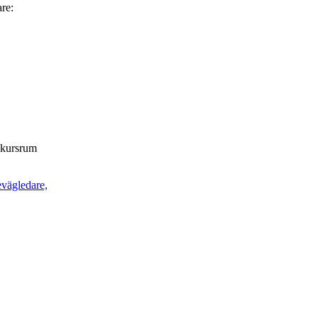
are:
t kursrum
evägledare,