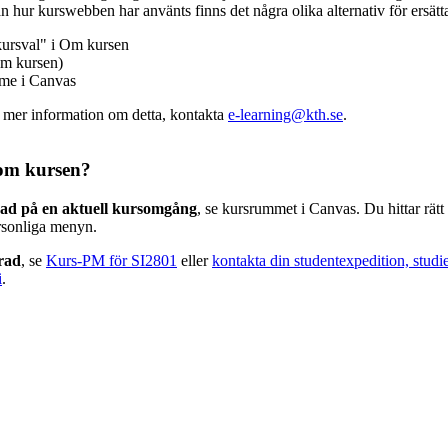
n hur kurswebben har använts finns det några olika alternativ för ersätt
kursval" i Om kursen
m kursen)
mme i Canvas
v mer information om detta, kontakta
e-learning@kth.se
.
om kursen?
rad på en aktuell kursomgång
, se kursrummet i Canvas. Du hittar rät
rsonliga menyn.
erad
, se
Kurs-PM för SI2801
eller
kontakta din studentexpedition, studi
i
.