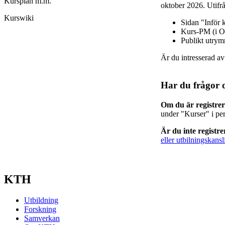
Kursplan m.m.
oktober 2026. Utifrå
Kurswiki
Sidan "Inför 
Kurs-PM (i O
Publikt utry
Är du intresserad a
Har du frågor 
Om du är registre
under "Kurser" i pe
Är du inte registr
eller utbilningskansl
KTH
Utbildning
Forskning
Samverkan