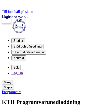
Till innehåll på sidan
Login
Student web
Studier
Stöd och vägledning
IT och digitala tjänster
Kontakt
Sök
English
Meny
Maple
Programvara
KTH Programvarunedladdning