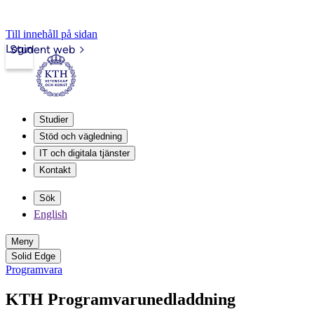
Till innehåll på sidan
Login
Student web
Studier
Stöd och vägledning
IT och digitala tjänster
Kontakt
Sök
English
Meny
Solid Edge
Programvara
KTH Programvarunedladdning