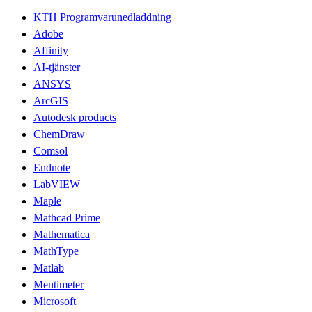
KTH Programvarunedladdning
Adobe
Affinity
AI-tjänster
ANSYS
ArcGIS
Autodesk products
ChemDraw
Comsol
Endnote
LabVIEW
Maple
Mathcad Prime
Mathematica
MathType
Matlab
Mentimeter
Microsoft