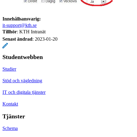
Innehållsansvarig:
it-support@kth.se
Tillhör
: KTH Intranät
Senast ändrad
:
2023-01-20
Studentwebben
Studier
Stöd och vägledning
IT och digitala tjänster
Kontakt
Tjänster
Schema