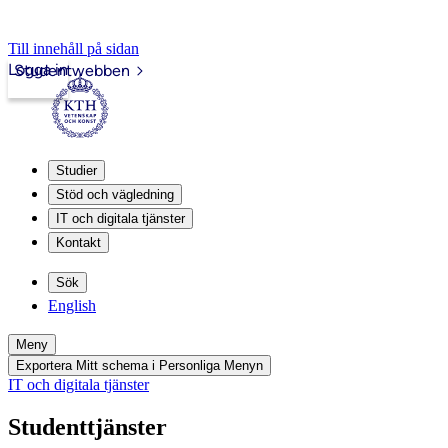
Till innehåll på sidan
Logga in
Studentwebben
Studier
Stöd och vägledning
IT och digitala tjänster
Kontakt
Sök
English
Meny
Exportera Mitt schema i Personliga Menyn
IT och digitala tjänster
Studenttjänster