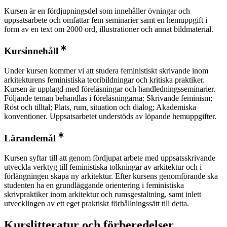
Kursen är en fördjupningsdel som innehåller övningar och
uppsatsarbete och omfattar fem seminarier samt en hemuppgift i
form av en text om 2000 ord, illustrationer och annat bildmaterial.
Kursinnehåll
Under kursen kommer vi att studera feministiskt skrivande inom
arkitekturens feministiska teoribildningar och kritiska praktiker.
Kursen är upplagd med föreläsningar och handledningsseminarier.
Följande teman behandlas i föreläsningarna: Skrivande feminism;
Röst och tilltal; Plats, rum, situation och dialog; Akademiska
konventioner. Uppsatsarbetet understöds av löpande hemuppgifter.
Lärandemål
Kursen syftar till att genom fördjupat arbete med uppsatsskrivande
utveckla verktyg till feministiska tolkningar av arkitektur och i
förlängningen skapa ny arkitektur. Efter kursens genomförande ska
studenten ha en grundläggande orientering i feministiska
skrivpraktiker inom arkitektur och rumsgestaltning, samt inlett
utvecklingen av ett eget praktiskt förhållningssätt till detta.
Kurslitteratur och förberedelser