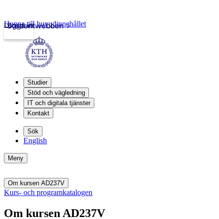
Hoppa till huvudinnehållet
Logga in
Studentwebben
Studier
Stöd och vägledning
IT och digitala tjänster
Kontakt
Sök
English
Meny
Om kursen AD237V
Kurs- och programkatalogen
Om kursen AD237V