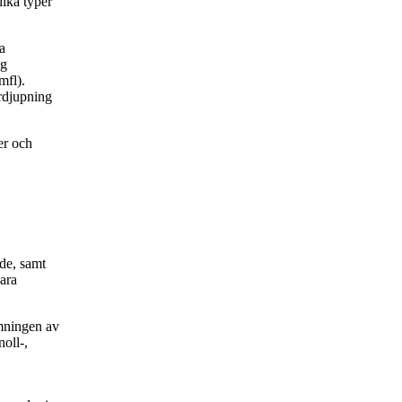
ika typer
a
ng
mfl).
rdjupning
er och
nde, samt
bara
mningen av
oll-,