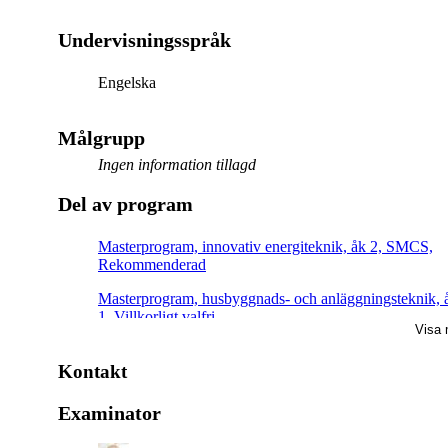
Undervisningsspråk
Engelska
Målgrupp
Ingen information tillagd
Del av program
Masterprogram, innovativ energiteknik, åk 2, SMCS,
Rekommenderad
Masterprogram, husbyggnads- och anläggningsteknik, 
1, Villkorligt valfri
Visa 
Kontakt
Examinator