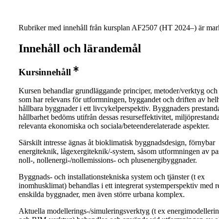
Rubriker med innehåll från kursplan AF2507 (HT 2024–) är mark
Innehåll och lärandemål
Kursinnehåll
Kursen behandlar grundläggande principer, metoder/verktyg och
som har relevans för utformningen, byggandet och driften av helh
hållbara byggnader i ett livcykelperspektiv. Byggnaders prestand
hållbarhet bedöms utifrån dessas resurseffektivitet, miljöprestand
relevanta ekonomiska och sociala/beteenderelaterade aspekter.
Särskilt intresse ägnas åt bioklimatisk byggnadsdesign, förnybar
energiteknik, lågexergiteknik/-system, såsom utformningen av pas
noll-, nollenergi-/nollemissions- och plusenergibyggnader.
Byggnads- och installationstekniska system och tjänster (t ex
inomhusklimat) behandlas i ett integrerat systemperspektiv med r
enskilda byggnader, men även större urbana komplex.
Aktuella modellerings-/simuleringsverktyg (t ex energimodeller