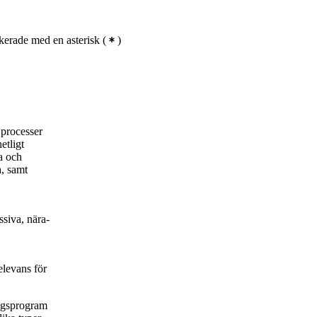
erade med en asterisk
(
)
 processer
etligt
a och
a, samt
siva, nära-
elevans för
ingsprogram