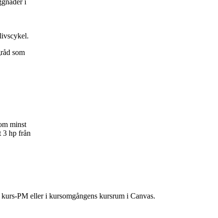
ggnader i
livscykel.
gråd som
 om minst
 3 hp från
ns kurs-PM eller i kursomgångens kursrum i Canvas.