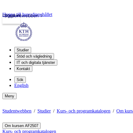
Hoppa till huvudinnehållet
Logga in
Studentwebben
Studier
Stöd och vägledning
IT och digitala tjänster
Kontakt
Sök
English
Meny
Studentwebben
Studier
Kurs- och programkatalogen
Om kurs
Om kursen AF2507
Kurs- och programkatalogen