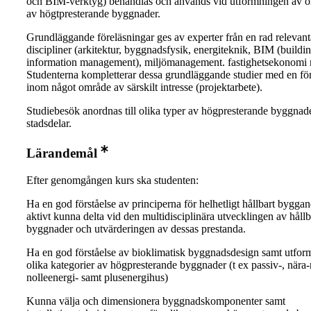
och BIM-verktyg) behandlas och används vid utformningen av ol
av högtpresterande byggnader.
Grundläggande föreläsningar ges av experter från en rad relevant
discipliner (arkitektur, byggnadsfysik, energiteknik, BIM (buildi
information management), miljömanagement. fastighetsekonomi 
Studenterna kompletterar dessa grundläggande studier med en fö
inom något område av särskilt intresse (projektarbete).
Studiebesök anordnas till olika typer av högpresterande byggnad
stadsdelar.
Lärandemål
Efter genomgången kurs ska studenten:
Ha en god förståelse av principerna för helhetligt hållbart bygga
aktivt kunna delta vid den multidisciplinära utvecklingen av håll
byggnader och utvärderingen av dessas prestanda.
Ha en god förståelse av bioklimatisk byggnadsdesign samt utfor
olika kategorier av högpresterande byggnader (t ex passiv-, nära-n
nolleenergi- samt plusenergihus)
Kunna välja och dimensionera byggnadskomponenter samt