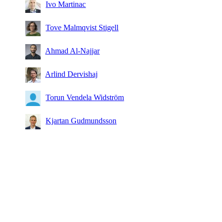
Ivo Martinac
Tove Malmqvist Stigell
Ahmad Al-Najjar
Arlind Dervishaj
Torun Vendela Widström
Kjartan Gudmundsson