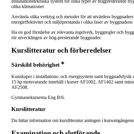
installationstekniska system för olika typer av högpresterande by
olika klimatzoner
Använda olika verktyg och metoder för att utvärdera byggnaders
energieffektivitet och miljöprestanda i olika faser av byggnadens 
Ha en god förståelse av relevanta regelverk, byggregler och byg
rör utvecklingen av hög-presterande byggnader.
Kurslitteratur och förberedelser
Särskild behörighet
Kunskaper i installations- och energisystem samt byggnadsfysik
15 hp motsvarande innehåll i kurser AF1002, AF1402 samt minst
AF2508.
Gymnasiekurserna Eng B/6.
Kurslitteratur
Du hittar information om kurslitteratur antingen i kursomgånge
Examination och slutförande