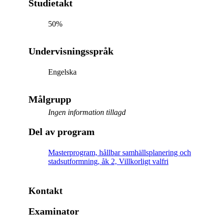
Studietakt
50%
Undervisningsspråk
Engelska
Målgrupp
Ingen information tillagd
Del av program
Masterprogram, hållbar samhällsplanering och
stadsutformning, åk 2, Villkorligt valfri
Kontakt
Examinator