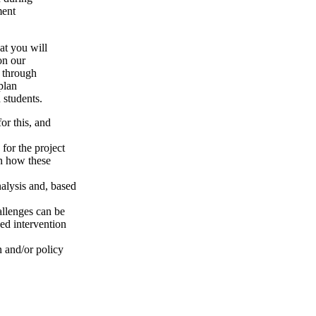
ment
t you will
on our
d through
plan
 students.
or this, and
for the project
on how these
nalysis and, based
allenges can be
ed intervention
n and/or policy