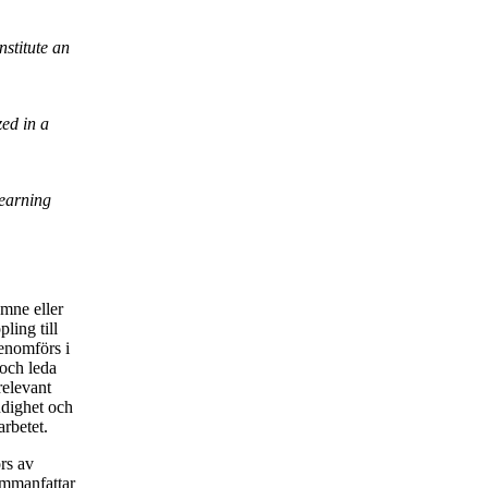
nstitute an
zed in a
learning
ämne eller
ling till
genomförs i
 och leda
relevant
ndighet och
rbetet.
rs av
sammanfattar