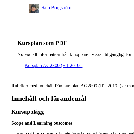
Sara Borgström
Kursplan som PDF
Notera: all information från kursplanen visas i tillgängligt for
Kursplan AG2809 (HT 2019–)
Rubriker med innehåll från kursplan AG2809 (HT 2019–) är mar
Innehåll och lärandemål
Kursupplägg
Scope and Learning outcomes
The aim of this course is to integrate knowledge and skills gaine