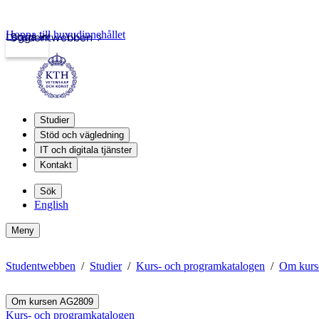
Hoppa till huvudinnehållet
Logga in
Studentwebben
Studier
Stöd och vägledning
IT och digitala tjänster
Kontakt
Sök
English
Meny
Studentwebben
Studier
Kurs- och programkatalogen
Om kur
Om kursen AG2809
Kurs- och programkatalogen