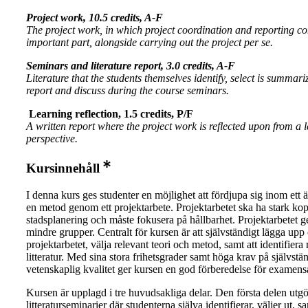
Project work, 10.5 credits, A-F
The project work, in which project coordination and reporting co
important part, alongside carrying out the project per se.
Seminars and literature report, 3.0 credits, A-F
Literature that the students themselves identify, select is summari
report and discuss during the course seminars.
Learning reflection, 1.5 credits, P/F
A written report where the project work is reflected upon from a 
perspective.
Kursinnehåll
I denna kurs ges studenter en möjlighet att fördjupa sig inom ett 
en metod genom ett projektarbete. Projektarbetet ska ha stark kopp
stadsplanering och måste fokusera på hållbarhet. Projektarbetet 
mindre grupper. Centralt för kursen är att självständigt lägga upp
projektarbetet, välja relevant teori och metod, samt att identifiera 
litteratur. Med sina stora frihetsgrader samt höga krav på självstä
vetenskaplig kvalitet ger kursen en god förberedelse för examensa
Kursen är upplagd i tre huvudsakliga delar. Den första delen utgö
litteraturseminarier där studenterna själva identifierar, väljer ut, 