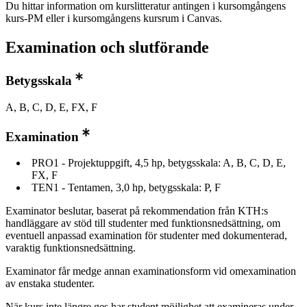
Du hittar information om kurslitteratur antingen i kursomgångens
kurs-PM eller i kursomgångens kursrum i Canvas.
Examination och slutförande
Betygsskala
A, B, C, D, E, FX, F
Examination
PRO1 - Projektuppgift, 4,5 hp, betygsskala: A, B, C, D, E,
FX, F
TEN1 - Tentamen, 3,0 hp, betygsskala: P, F
Examinator beslutar, baserat på rekommendation från KTH:s
handläggare av stöd till studenter med funktionsnedsättning, om
eventuell anpassad examination för studenter med dokumenterad,
varaktig funktionsnedsättning.
Examinator får medge annan examinationsform vid omexamination
av enstaka studenter.
När kurs inte längre ges har student möjlighet att examineras under