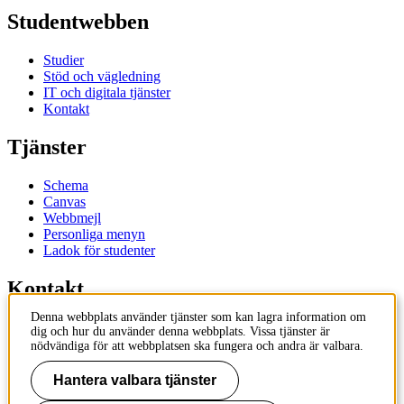
Studentwebben
Studier
Stöd och vägledning
IT och digitala tjänster
Kontakt
Tjänster
Schema
Canvas
Webbmejl
Personliga menyn
Ladok för studenter
Kontakt
Denna webbplats använder tjänster som kan lagra information om
Kontakta utbildningsprogram
dig och hur du använder denna webbplats. Vissa tjänster är
Kontakta kurs
nödvändiga för att webbplatsen ska fungera och andra är valbara.
IT-support
KTH Entré
Hantera valbara tjänster
KTH Biblioteket