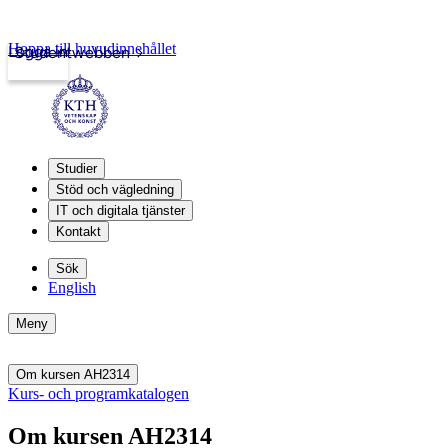
Hoppa till huvudinnehållet
Logga in
Studentwebben
Studier
Stöd och vägledning
IT och digitala tjänster
Kontakt
Sök
English
Meny
Om kursen AH2314
Kurs- och programkatalogen
Om kursen AH2314