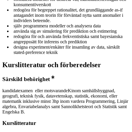
konsumentöverskott
redogöra för begreppet rationalitet, det grundläggande as-if
antagandet inom teorin för förväntad nytta samt anomalier i
individers beteende.
själv programmera modeller och analysera data
använda sig av simulering för prediktion och estimering
redogöra för och använda frekventistiska samt bayesianska
angreppssätt för inferens och prediktion
designa experiment/enkäter för insamling av data, särskilt
stated-preference teknik
Kurslitteratur och förberedelser
Särskild behörighet
kandidatexamen eller motsvarandeKinom samhällsbyggnad,
geografi, teknisk fysik, datavetenskap, statistik, ekonomi, eller
matematik inklusive minst 3hp inom vardera Programmering, Linjär
algebra, Envariabelanalys samt Sannolikhetsteori och Statistik samt
Engelska B.
Kurslitteratur