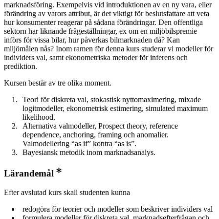
marknadsföring. Exempelvis vid introduktionen av en ny vara, eller
förändring av varors attribut, är det viktigt för beslutsfattare att veta
hur konsumenter reagerar på sådana förändringar. Den offentliga
sektorn har liknande frågeställningar, ex om en miljöbilspremie
införs för vissa bilar, hur påverkas bilmarknaden då? Kan
miljömålen nås? Inom ramen för denna kurs studerar vi modeller för
individers val, samt ekonometriska metoder för inferens och
prediktion.
Kursen består av tre olika moment.
Teori för diskreta val, stokastisk nyttomaximering, mixade
logitmodeller, ekonometrisk estimering, simulated maximum
likelihood.
Alternativa valmodeller, Prospect theory, reference
dependence, anchoring, framing och anomalier.
Valmodellering “as if” kontra “as is”.
Bayesiansk metodik inom marknadsanalys.
Lärandemål
Efter avslutad kurs skall studenten kunna
redogöra för teorier och modeller som beskriver individers val
formulera modeller för diskreta val, marknadsefterfrågan och