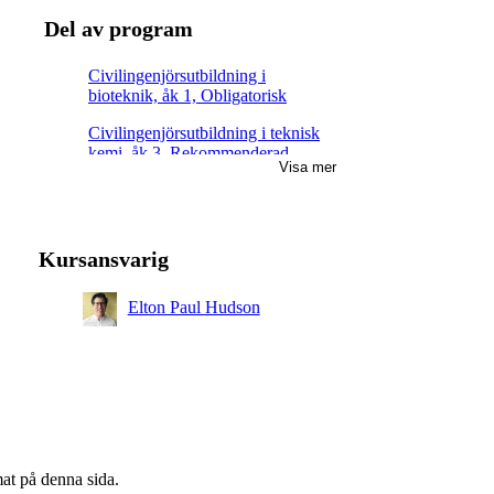
Del av program
Civilingenjörsutbildning i
bioteknik, åk 1, Obligatorisk
Civilingenjörsutbildning i teknisk
kemi, åk 3, Rekommenderad
Visa mer
Högskoleingenjörsutbildning i
kemiteknik, åk 3, Valfri
Kursansvarig
Elton Paul Hudson
mat på denna sida.