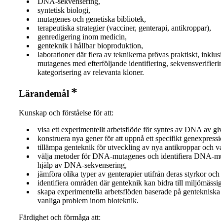
DNA-sekvensering,
syntetisk biologi,
mutagenes och genetiska bibliotek,
terapeutiska strategier (vacciner, genterapi, antikroppar),
genredigering inom medicin,
genteknik i hållbar bioproduktion,
laborationer där flera av teknikerna prövas praktiskt, inklus
mutagenes med efterföljande identifiering, sekvensverifier
kategorisering av relevanta kloner.
Lärandemål
Kunskap och förståelse för att:
visa ett experimentellt arbetsflöde för syntes av DNA av gi
konstruera nya gener för att uppnå ett specifikt genexpress
tillämpa genteknik för utveckling av nya antikroppar och v
välja metoder för DNA-mutagenes och identifiera DNA-m
hjälp av DNA-sekvensering,
jämföra olika typer av genterapier utifrån deras styrkor och
identifiera områden där genteknik kan bidra till miljömässig
skapa experimentella arbetsflöden baserade på gentekniska
vanliga problem inom bioteknik.
Färdighet och förmåga att: