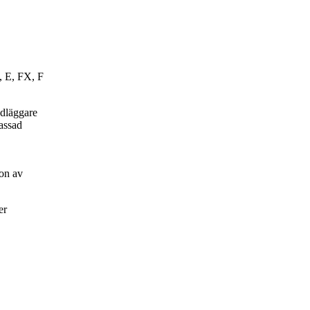
, E, FX, F
ndläggare
passad
on av
er