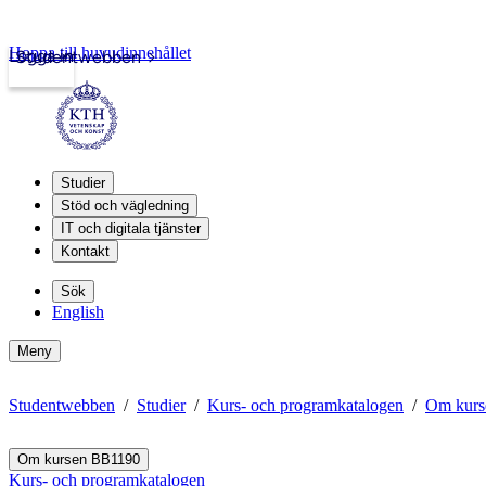
Hoppa till huvudinnehållet
Logga in
Studentwebben
Studier
Stöd och vägledning
IT och digitala tjänster
Kontakt
Sök
English
Meny
Studentwebben
Studier
Kurs- och programkatalogen
Om kurs
Om kursen BB1190
Kurs- och programkatalogen