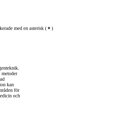
kerade med en asterisk
(
)
genteknik.
a metoder
rad
ion kan
mråden för
edicin och