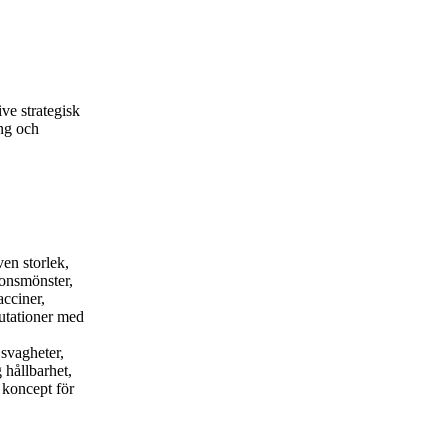
ive strategisk
ing och
ven storlek,
ionsmönster,
acciner,
utationer med
 svagheter,
 hållbarhet,
 koncept för