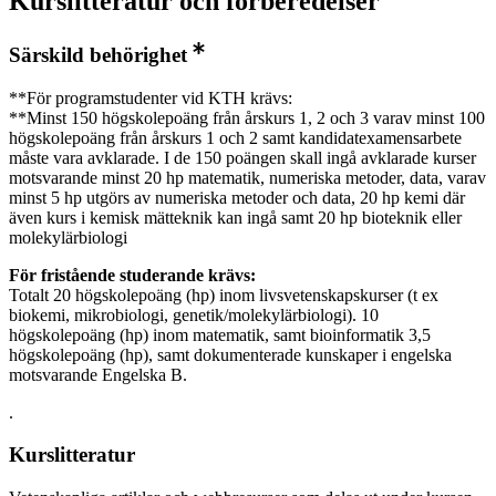
Kurslitteratur och förberedelser
Särskild behörighet
**För programstudenter vid KTH krävs:
**Minst 150 högskolepoäng från årskurs 1, 2 och 3 varav minst 100
högskolepoäng från årskurs 1 och 2 samt kandidatexamensarbete
måste vara avklarade. I de 150 poängen skall ingå avklarade kurser
motsvarande minst 20 hp matematik, numeriska metoder, data, varav
minst 5 hp utgörs av numeriska metoder och data, 20 hp kemi där
även kurs i kemisk mätteknik kan ingå samt 20 hp bioteknik eller
molekylärbiologi
För fristående studerande krävs:
Totalt 20 högskolepoäng (hp) inom livsvetenskapskurser (t ex
biokemi, mikrobiologi, genetik/molekylärbiologi). 10
högskolepoäng (hp) inom matematik, samt bioinformatik 3,5
högskolepoäng (hp), samt dokumenterade kunskaper i engelska
motsvarande Engelska B.
.
Kurslitteratur