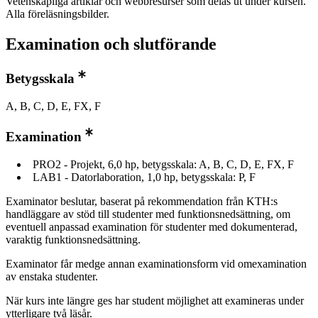
Vetenskapliga artiklar och webbresurser som delas ut under kursen.
Alla föreläsningsbilder.
Examination och slutförande
Betygsskala
A, B, C, D, E, FX, F
Examination
PRO2 - Projekt, 6,0 hp, betygsskala: A, B, C, D, E, FX, F
LAB1 - Datorlaboration, 1,0 hp, betygsskala: P, F
Examinator beslutar, baserat på rekommendation från KTH:s
handläggare av stöd till studenter med funktionsnedsättning, om
eventuell anpassad examination för studenter med dokumenterad,
varaktig funktionsnedsättning.
Examinator får medge annan examinationsform vid omexamination
av enstaka studenter.
När kurs inte längre ges har student möjlighet att examineras under
ytterligare två läsår.