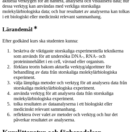
aktuella verktygen för att hantera, analysera och visualisera data; hur
dessa verktyg kan användas med verkliga storskaliga
molekylärbiologiska data; och hur resultatet av analyserna kan tolkas
i ett biologiskt eller medicinskt relevant sammanhang.
Lärandemål
Efter godkänd kurs ska studenten kunna:
beskriva de viktigaste storskaliga experimentella teknikerna
som används för att undersöka DNA-, RNA- och
proteininnehållet i en cell, vävnad eller organism.
förklara teorin bakom aktuella verktyg/algoritmer för
behandling av data från storskaliga molekylärbiologiska
experiment.
välja lämpliga metoder och verktyg för att analysera data från
storskaliga molekylärbiologiska experiment.
använda verktyg för att analysera data från storskaliga
molekylärbiologiska experiment.
tolka resultaten av dataanalyserna i ett biologiskt eller
medicinskt relevant sammanhang.
reflektera över valet av metoder och verktyg och hur det
påverkar resultatet av analyserna.