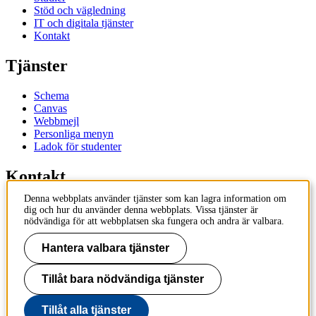
Stöd och vägledning
IT och digitala tjänster
Kontakt
Tjänster
Schema
Canvas
Webbmejl
Personliga menyn
Ladok för studenter
Kontakt
Denna webbplats använder tjänster som kan lagra information om
Kontakta utbildningsprogram
dig och hur du använder denna webbplats. Vissa tjänster är
Kontakta kurs
nödvändiga för att webbplatsen ska fungera och andra är valbara.
IT-support
KTH Entré
Hantera valbara tjänster
KTH Biblioteket
Tillåt bara nödvändiga tjänster
KTH
100 44 Stockholm
+46 8 790 60 00
Tillåt alla tjänster