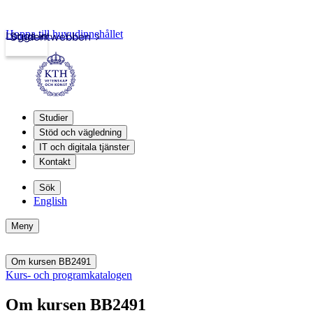
Hoppa till huvudinnehållet
Logga in
Studentwebben
Studier
Stöd och vägledning
IT och digitala tjänster
Kontakt
Sök
English
Meny
Om kursen BB2491
Kurs- och programkatalogen
Om kursen BB2491