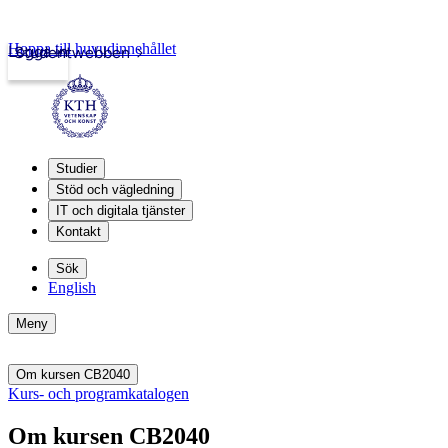
Hoppa till huvudinnehållet
Logga in
Studentwebben
Studier
Stöd och vägledning
IT och digitala tjänster
Kontakt
Sök
English
Meny
Om kursen CB2040
Kurs- och programkatalogen
Om kursen CB2040