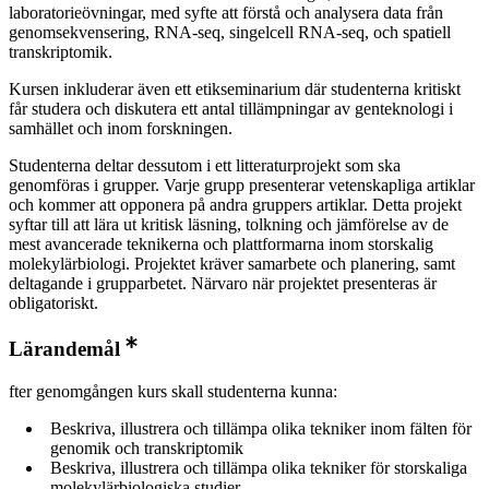
laboratorieövningar, med syfte att förstå och analysera data från
genomsekvensering, RNA-seq, singelcell RNA-seq, och spatiell
transkriptomik.
Kursen inkluderar även ett etikseminarium där studenterna kritiskt
får studera och diskutera ett antal tillämpningar av genteknologi i
samhället och inom forskningen.
Studenterna deltar dessutom i ett litteraturprojekt som ska
genomföras i grupper. Varje grupp presenterar vetenskapliga artiklar
och kommer att opponera på andra gruppers artiklar. Detta projekt
syftar till att lära ut kritisk läsning, tolkning och jämförelse av de
mest avancerade teknikerna och plattformarna inom storskalig
molekylärbiologi. Projektet kräver samarbete och planering, samt
deltagande i grupparbetet. Närvaro när projektet presenteras är
obligatoriskt.
Lärandemål
fter genomgången kurs skall studenterna kunna:
Beskriva, illustrera och tillämpa olika tekniker inom fälten för
genomik och transkriptomik
Beskriva, illustrera och tillämpa olika tekniker för storskaliga
molekylärbiologiska studier