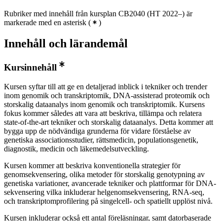
Rubriker med innehåll från kursplan CB2040 (HT 2022–) är
markerade med en asterisk
(
)
Innehåll och lärandemål
Kursinnehåll
Kursen syftar till att ge en detaljerad inblick i tekniker och trender
inom genomik och transkriptomik, DNA-assisterad proteomik och
storskalig dataanalys inom genomik och transkriptomik. Kursens
fokus kommer således att vara att beskriva, tillämpa och relatera
state-of-the-art tekniker och storskalig dataanalys. Detta kommer att
bygga upp de nödvändiga grunderna för vidare förståelse av
genetiska associationsstudier, rättsmedicin, populationsgenetik,
diagnostik, medicin och läkemedelsutveckling.
Kursen kommer att beskriva konventionella strategier för
genomsekvensering, olika metoder för storskalig genotypning av
genetiska variationer, avancerade tekniker och plattformar för DNA-
sekvensering vilka inkluderar helgenomsekvensering, RNA-seq,
och transkriptomprofilering på singelcell- och spatiellt upplöst nivå.
Kursen inkluderar också ett antal föreläsningar, samt datorbaserade