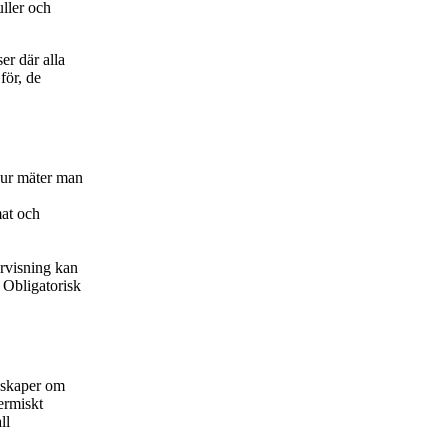
uller och
er där alla
för, de
Hur mäter man
mat och
rvisning kan
Obligatorisk
nskaper om
ermiskt
ll