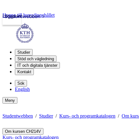
Hoppa till huvudinnehållet
Logga in
Studentwebben
Studier
Stöd och vägledning
IT och digitala tjänster
Kontakt
Sök
English
Meny
Studentwebben
Studier
Kurs- och programkatalogen
Om kur
Om kursen CH214V
Kurs- och programkatalogen