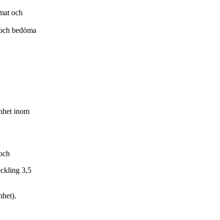
imat och
å och bedöma
enhet inom
och
ckling 3,5
nhet).