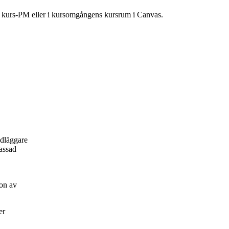
ns kurs-PM eller i kursomgångens kursrum i Canvas.
ndläggare
passad
on av
er