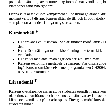
praktisk användning av mätutrustning inom klimat, ventilation, b
vibrationer samt synergonomi.
Denna kurs är tänkt som komplement till de livslångt lärande kurs
moment varit på distans. Kursen riktar sig till, och är obligatorisk 
som planerar att ta den 1-åriga magisterexamen.
Kursinnehåll
Hur används en ljusmätare. Vad är luminansförhållande? 
det?
Hur utförs mätningar och riskbedömningar av termiskt kli
ventilation.
Hur väljer man antal mätningar och när skall man mäta.
Kursens genomförs mestadels på campus. Viss distansunde
ingå. Kursen samkörs delvis med programkursen CH2004. 
närvaro förekommer.
Lärandemål
Kursens övergripande mål är att ge studenten grundläggande ku
planering, genomförande och tolkning av mätningar av ljus och t
klimat och ventilation på en arbetsplats. Efter genomförd kurs ska
studenten kunna: