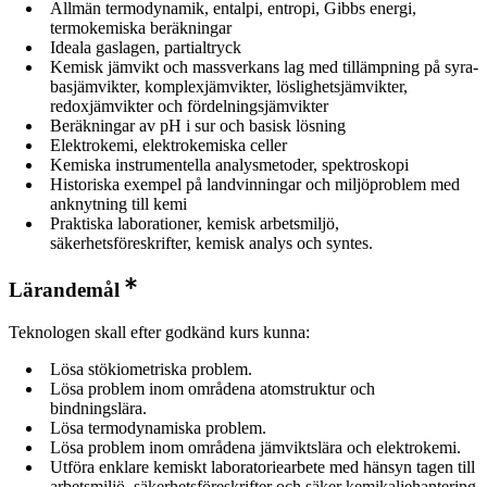
Allmän termodynamik, entalpi, entropi, Gibbs energi,
termokemiska beräkningar
Ideala gaslagen, partialtryck
Kemisk jämvikt och massverkans lag med tillämpning på syra-
basjämvikter, komplexjämvikter, löslighetsjämvikter,
redoxjämvikter och fördelningsjämvikter
Beräkningar av pH i sur och basisk lösning
Elektrokemi, elektrokemiska celler
Kemiska instrumentella analysmetoder, spektroskopi
Historiska exempel på landvinningar och miljöproblem med
anknytning till kemi
Praktiska laborationer, kemisk arbetsmiljö,
säkerhetsföreskrifter, kemisk analys och syntes.
Lärandemål
Teknologen skall efter godkänd kurs kunna:
Lösa stökiometriska problem.
Lösa problem inom områdena atomstruktur och
bindningslära.
Lösa termodynamiska problem.
Lösa problem inom områdena jämviktslära och elektrokemi.
Utföra enklare kemiskt laboratoriearbete med hänsyn tagen till
arbetsmiljö, säkerhetsföreskrifter och säker kemikaliehantering