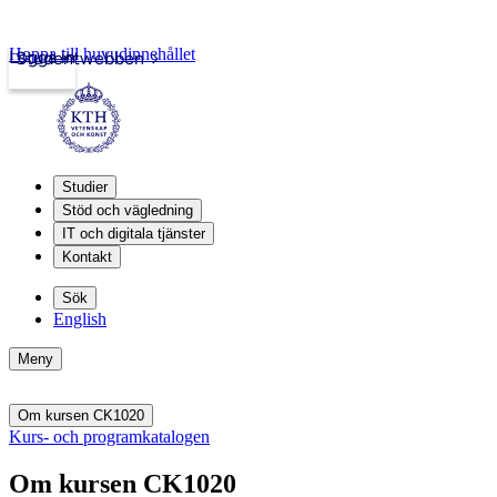
Hoppa till huvudinnehållet
Logga in
Studentwebben
Studier
Stöd och vägledning
IT och digitala tjänster
Kontakt
Sök
English
Meny
Om kursen CK1020
Kurs- och programkatalogen
Om kursen CK1020