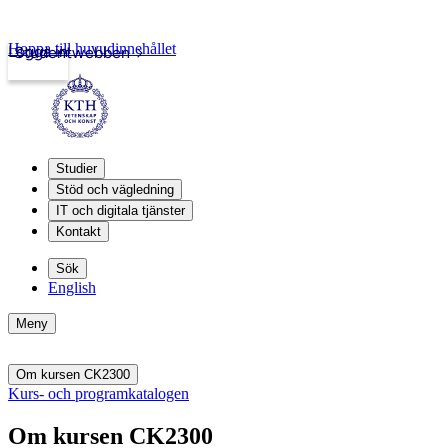
Hoppa till huvudinnehållet
Logga in
Studentwebben
Studier
Stöd och vägledning
IT och digitala tjänster
Kontakt
Sök
English
Meny
Om kursen CK2300
Kurs- och programkatalogen
Om kursen CK2300