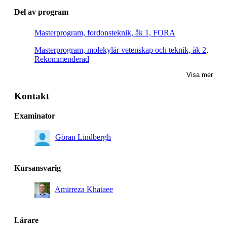
Del av program
Masterprogram, fordonsteknik, åk 1, FORA
Masterprogram, molekylär vetenskap och teknik, åk 2,
Rekommenderad
Visa mer
Masterprogram, kemiteknik för energi och miljö, åk 1,
Rekommenderad
Kontakt
Masterprogram, fordonsteknik, åk 1, Villkorligt valfri
Examinator
Masterprogram, fordonsteknik, åk 2, Villkorligt valfri
Göran Lindbergh
Kursansvarig
Amirreza Khataee
Lärare