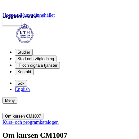
Hoppa till huvudinnehållet
Logga in
Studentwebben
Studier
Stöd och vägledning
IT och digitala tjänster
Kontakt
Sök
English
Meny
Om kursen CM1007
Kurs- och programkatalogen
Om kursen CM1007