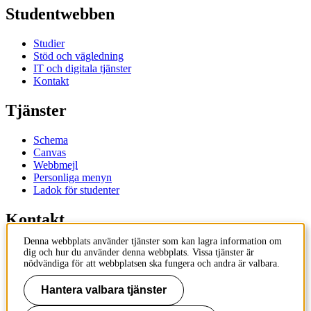
Studentwebben
Studier
Stöd och vägledning
IT och digitala tjänster
Kontakt
Tjänster
Schema
Canvas
Webbmejl
Personliga menyn
Ladok för studenter
Kontakt
Denna webbplats använder tjänster som kan lagra information om
Kontakta utbildningsprogram
dig och hur du använder denna webbplats. Vissa tjänster är
Kontakta kurs
nödvändiga för att webbplatsen ska fungera och andra är valbara.
IT-support
KTH Entré
Hantera valbara tjänster
KTH Biblioteket