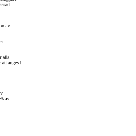
passad
on av
er
 alla
att anges i
av
70% av