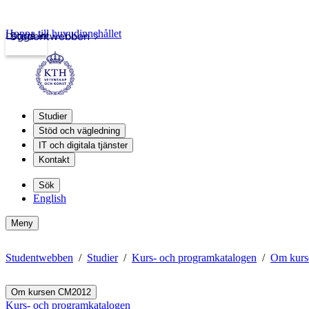
Hoppa till huvudinnehållet
Logga in
Studentwebben
Studier
Stöd och vägledning
IT och digitala tjänster
Kontakt
Sök
English
Meny
Studentwebben
Studier
Kurs- och programkatalogen
Om kur
Om kursen CM2012
Kurs- och programkatalogen