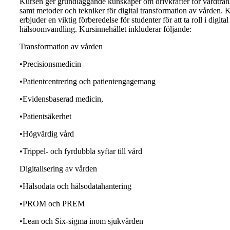
Kursen ger grundläggande kunskaper om drivkrafter för vårdtran
samt metoder och tekniker för digital transformation av vården. 
erbjuder en viktig förberedelse för studenter för att ta roll i digital
hälsoomvandling. Kursinnehållet inkluderar följande:
Transformation av vården
•Precisionsmedicin
•Patientcentrering och patientengagemang
•Evidensbaserad medicin,
•Patientsäkerhet
•Högvärdig vård
•Trippel- och fyrdubbla syftar till vård
Digitalisering av vården
•Hälsodata och hälsodatahantering
•PROM och PREM
•Lean och Six-sigma inom sjukvården