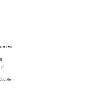
elar i en
ng
 på
digitala