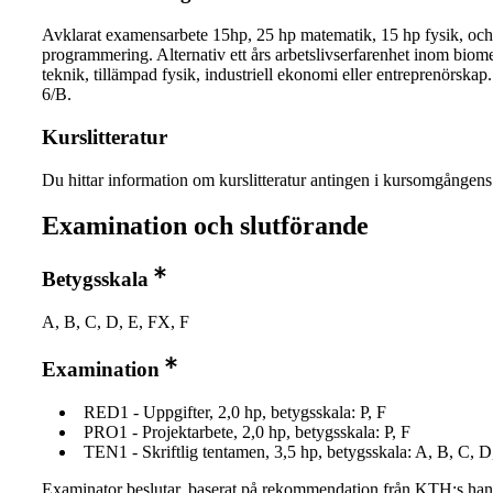
Avklarat examensarbete 15hp, 25 hp matematik, 15 hp fysik, oc
programmering. Alternativ ett års arbetslivserfarenhet inom biom
teknik, tillämpad fysik, industriell ekonomi eller entreprenörskap
6/B.
Kurslitteratur
Du hittar information om kurslitteratur antingen i kursomgånge
Examination och slutförande
Betygsskala
A, B, C, D, E, FX, F
Examination
RED1 - Uppgifter, 2,0 hp, betygsskala: P, F
PRO1 - Projektarbete, 2,0 hp, betygsskala: P, F
TEN1 - Skriftlig tentamen, 3,5 hp, betygsskala: A, B, C, D
Examinator beslutar, baserat på rekommendation från KTH:s ha