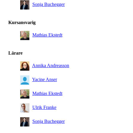
Sonja Buchegger
Kursansvarig
Mathias Ekstedt
Lärare
Annika Andreasson
Yacine Anser
Mathias Ekstedt
Ulrik Franke
Sonja Buchegger