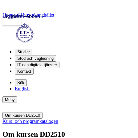
Hoppa till huvudinnehållet
Logga in
Studentwebben
Studier
Stöd och vägledning
IT och digitala tjänster
Kontakt
Sök
English
Meny
Om kursen DD2510
Kurs- och programkatalogen
Om kursen DD2510