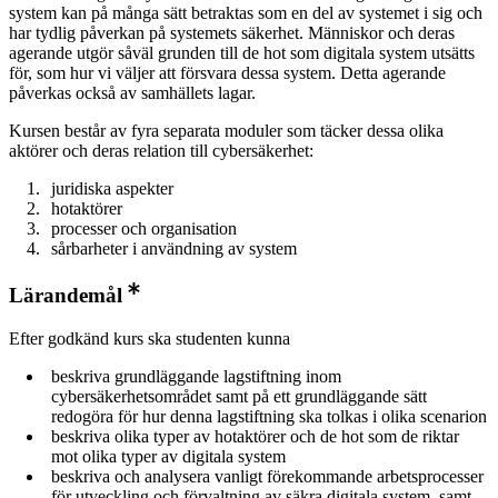
system kan på många sätt betraktas som en del av systemet i sig och
har tydlig påverkan på systemets säkerhet. Människor och deras
agerande utgör såväl grunden till de hot som digitala system utsätts
för, som hur vi väljer att försvara dessa system. Detta agerande
påverkas också av samhällets lagar.
Kursen består av fyra separata moduler som täcker dessa olika
aktörer och deras relation till cybersäkerhet:
juridiska aspekter
hotaktörer
processer och organisation
sårbarheter i användning av system
Lärandemål
Efter godkänd kurs ska studenten kunna
beskriva grundläggande lagstiftning inom
cybersäkerhetsområdet samt på ett grundläggande sätt
redogöra för hur denna lagstiftning ska tolkas i olika scenarion
beskriva olika typer av hotaktörer och de hot som de riktar
mot olika typer av digitala system
beskriva och analysera vanligt förekommande arbetsprocesser
för utveckling och förvaltning av säkra digitala system, samt