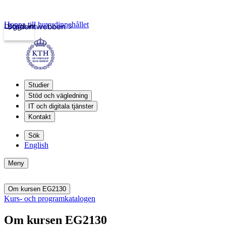
Hoppa till huvudinnehållet
Logga in
Studentwebben
Studier
Stöd och vägledning
IT och digitala tjänster
Kontakt
Sök
English
Meny
Om kursen EG2130
Kurs- och programkatalogen
Om kursen EG2130