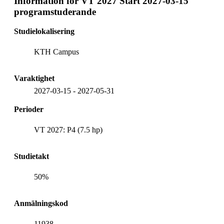
Information för
VT 2027 Start 2027-03-15
programstuderande
Studielokalisering
KTH Campus
Varaktighet
2027-03-15
-
2027-05-31
Perioder
VT 2027: P4 (7.5 hp)
Studietakt
50%
Anmälningskod
11938