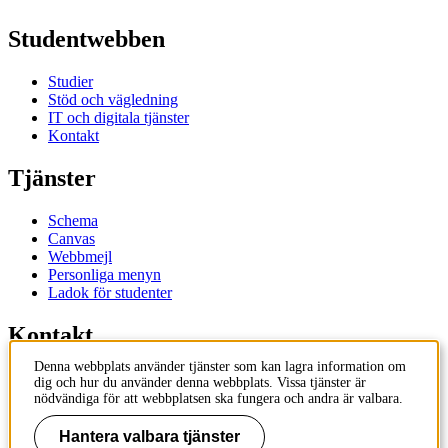
Studentwebben
Studier
Stöd och vägledning
IT och digitala tjänster
Kontakt
Tjänster
Schema
Canvas
Webbmejl
Personliga menyn
Ladok för studenter
Kontakt
Denna webbplats använder tjänster som kan lagra information om
Kontakta utbildningsprogram
dig och hur du använder denna webbplats. Vissa tjänster är
Kontakta kurs
nödvändiga för att webbplatsen ska fungera och andra är valbara.
IT-support
KTH Entré
Hantera valbara tjänster