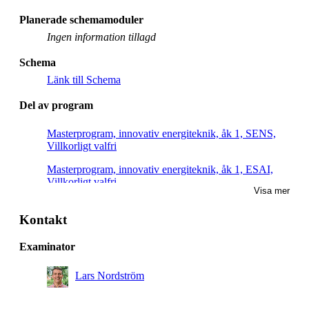
Planerade schemamoduler
Ingen information tillagd
Schema
Länk till Schema
Del av program
Masterprogram, innovativ energiteknik, åk 1, SENS,
Villkorligt valfri
Masterprogram, innovativ energiteknik, åk 1, ESAI,
Villkorligt valfri
Visa mer
Masterprogram, elkraftteknik, åk 1, Villkorligt valfri
Kontakt
Masterprogram, cybersäkerhet, åk 2, Rekommenderad
Examinator
Lars Nordström