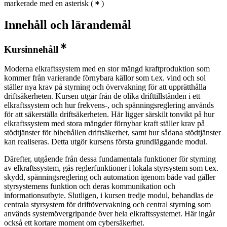
markerade med en asterisk
(
)
Innehåll och lärandemål
Kursinnehåll
Moderna elkraftssystem med en stor mängd kraftproduktion som
kommer från varierande förnybara källor som t.ex. vind och sol
ställer nya krav på styrning och övervakning för att upprätthålla
driftsäkerheten. Kursen utgår från de olika drifttillstånden i ett
elkraftssystem och hur frekvens-, och spänningsreglering används
för att säkerställa driftsäkerheten. Här ligger särskilt tonvikt på hur
elkraftssystem med stora mängder förnybar kraft ställer krav på
stödtjänster för bibehållen driftsäkerhet, samt hur sådana stödtjänster
kan realiseras. Detta utgör kursens första grundläggande modul.
Därefter, utgående från dessa fundamentala funktioner för styrning
av elkraftssystem, gås reglerfunktioner i lokala styrsystem som t.ex.
skydd, spänningsreglering och automation igenom både vad gäller
styrsystemens funktion och deras kommunikation och
informationsutbyte. Slutligen, i kursen tredje modul, behandlas de
centrala styrsystem för driftövervakning och central styrning som
används systemövergripande över hela elkraftssystemet. Här ingår
också ett kortare moment om cybersäkerhet.