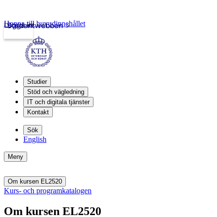
Hoppa till huvudinnehållet
Logga in
Studentwebben
Studier
Stöd och vägledning
IT och digitala tjänster
Kontakt
Sök
English
Meny
Om kursen EL2520
Kurs- och programkatalogen
Om kursen EL2520