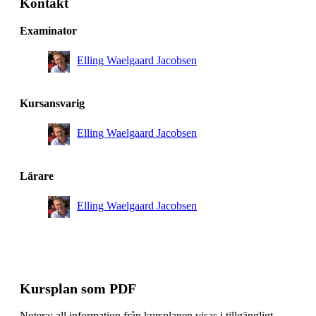
Kontakt
Masterprogram, ICT Innovation, åk 1, AUSY,
Rekommenderad
Examinator
Masterprogram, flyg- och rymdteknik, åk 1, RMD,
Elling Waelgaard Jacobsen
Valfri
Masterprogram, ICT Innovation, åk 1, AUSM,
Rekommenderad
Kursansvarig
Masterprogram, elkraftteknik, åk 1, Villkorligt valfri
Elling Waelgaard Jacobsen
Masterprogram, flyg- och rymdteknik, åk 1, Valfri
Masterprogram, systemteknik och robotik, åk 1,
Lärare
Obligatorisk
Elling Waelgaard Jacobsen
Masterprogram, fordonsteknik, åk 1, Villkorligt valfri
Kursplan som PDF
Notera: all information från kursplanen visas i tillgängligt