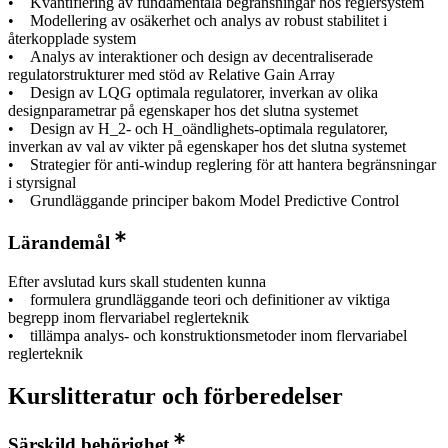
• Kvantifiering av fundamentala begränsningar hos reglersystem
• Modellering av osäkerhet och analys av robust stabilitet i
återkopplade system
• Analys av interaktioner och design av decentraliserade
regulatorstrukturer med stöd av Relative Gain Array
• Design av LQG optimala regulatorer, inverkan av olika
designparametrar på egenskaper hos det slutna systemet
• Design av H_2- och H_oändlighets-optimala regulatorer,
inverkan av val av vikter på egenskaper hos det slutna systemet
• Strategier för anti-windup reglering för att hantera begränsningar
i styrsignal
• Grundläggande principer bakom Model Predictive Control
Lärandemål
Efter avslutad kurs skall studenten kunna
• formulera grundläggande teori och definitioner av viktiga
begrepp inom flervariabel reglerteknik
• tillämpa analys- och konstruktionsmetoder inom flervariabel
reglerteknik
Kurslitteratur och förberedelser
Särskild behörighet