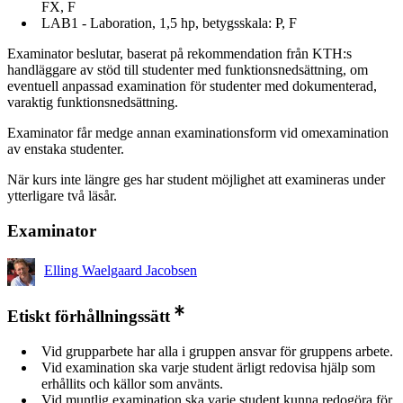
FX, F
LAB1 - Laboration, 1,5 hp, betygsskala: P, F
Examinator beslutar, baserat på rekommendation från KTH:s
handläggare av stöd till studenter med funktionsnedsättning, om
eventuell anpassad examination för studenter med dokumenterad,
varaktig funktionsnedsättning.
Examinator får medge annan examinationsform vid omexamination
av enstaka studenter.
När kurs inte längre ges har student möjlighet att examineras under
ytterligare två läsår.
Examinator
Elling Waelgaard Jacobsen
Etiskt förhållningssätt
Vid grupparbete har alla i gruppen ansvar för gruppens arbete.
Vid examination ska varje student ärligt redovisa hjälp som
erhållits och källor som använts.
Vid muntlig examination ska varje student kunna redogöra för