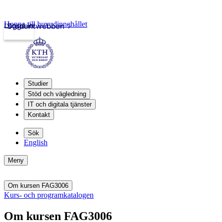
Hoppa till huvudinnehållet
Logga in
Studentwebben
Studier
Stöd och vägledning
IT och digitala tjänster
Kontakt
Sök
English
Meny
Om kursen FAG3006
Kurs- och programkatalogen
Om kursen FAG3006